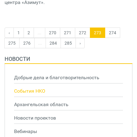
центра «Азимут».
‹
1
2
...
270
271
272
273
274
275
276
...
284
285
›
НОВОСТИ
Добрые дела и благотворительность
События НКО
Архангельская область
Новости проектов
Вебинары