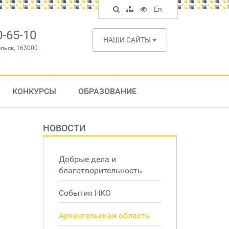
Поиск
Карта
Версия
In
En
по
сайта
для
English
сайту
слабовидящих
0-65-10
НАШИ САЙТЫ
ельск, 163000
КОНКУРСЫ
ОБРАЗОВАНИЕ
НОВОСТИ
Добрые дела и
благотворительность
События НКО
Архангельская область