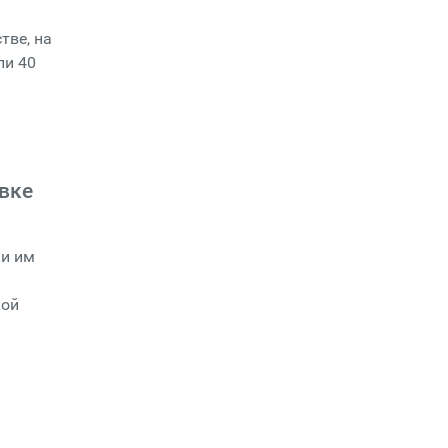
тве, на
ли 40
вке
ки им
кой