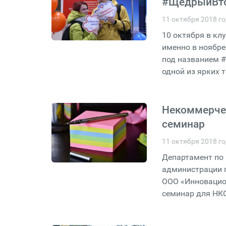
#ЩедрыйВт
11 октября 2018 г
10 октября в кл
именно в ноябре
под названием 
одной из ярких 
Некоммерче
семинар
11 октября 2018 г
Департамент по
администрации г
ООО «Инновацио
семинар для НКО