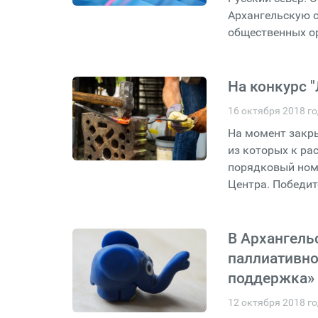
Архангельскую о
общественных о
На конкурс 
16 октября 2018 г
На момент закр
из которых к ра
порядковый номе
Центра. Победит
В Архангель
паллиативно
поддержка»
12 октября 2018 г