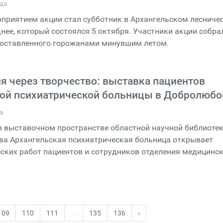
ода
риятием акции стал субботник в Архангельском лесничес
днее, который состоялся 5 октября. Участники акции собра
 оставленного горожанами минувшим летом.
я через творчество: выставка пациентов
ой психиатрической больницы в Добролюбо
да
 в выставочном пространстве областной научной библиоте
ва Архангельская психиатрическая больница открывает
ских работ пациентов и сотрудников отделения медицинс
109
110
111
...
135
136
›