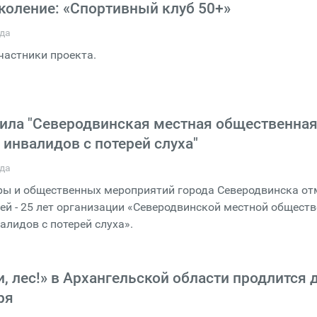
коление: «Спортивный клуб 50+»
ода
частники проекта.
тила "Северодвинская местная общественна
 инвалидов с потерей слуха"
ода
уры и общественных мероприятий города Северодвинска от
й - 25 лет организации «Северодвинской местной общест
алидов с потерей слуха».
, лес!» в Архангельской области продлится 
ря