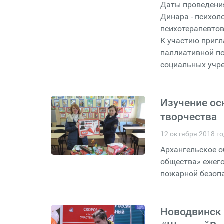
Даты проведения
Динара - психол
психотерапевтов
К участию приг
паллиативной по
социальных учр
Изучение ос
творчества
12 октября 2018 г
Архангельское о
общества» ежего
пожарной безоп
Новодвинск 