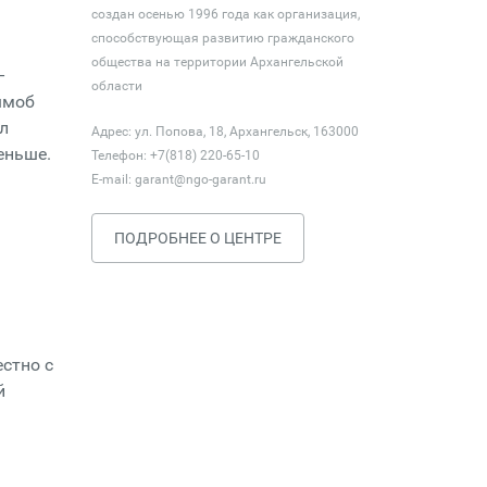
создан осенью 1996 года как организация,
способствующая развитию гражданского
общества на территории Архангельской
–
области
шмоб
л
Адрес: ул. Попова, 18, Архангельск, 163000
еньше.
Телефон: +7(818) 220-65-10
E-mail:
garant@ngo-garant.ru
ПОДРОБНЕЕ О ЦЕНТРЕ
стно с
й