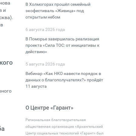
инова
В Холмогорах прошёл семейный
в и
экофестиваль «Живица» под
сква).
открытым небом
 в
6 августа 2026 года
В Поморье завершилась реализация
проекта «Сила ТОС: от инициативы к
действию»
кого
5 августа 2026 года
Вебинар «Как НКО навести порядок в
данных о благополучателях?» пройдёт
11 августа
рного
О Центре «Гарант»
Региональная благотворительная
общественная организация «Архангельский
ба
Центр социальных технологий «Гарант» был