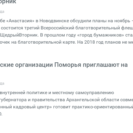
орник
ода
убе «Анастасия» в Новодвинске обсудили планы на ноябрь 
 состоится третий Всероссийский благотворительный фле
#ЩедрыйВторник. В прошлом году «город бумажников» ста
точек на благотворительной карте. На 2018 год планов не м
ские организации Поморья приглашают на
ода
 внутренней политике и местному самоуправлению
убернатора и правительства Архангельской области совме
нный кадровый центр» готовит практико-ориентированны
.