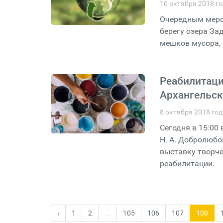
10 октября 2018 г
Очередным мероп
берегу озера За
мешков мусора,
Реабилитаци
Архангельск
8 октября 2018 го
Сегодня в 15:00
Н. А. Добролюбо
выставку творче
реабилитации.
‹
1
2
...
105
106
107
108