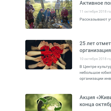
Активное по
11 октября 2018 г
Рассказывают у
25 лет отме
организация
10 октября 2018 г
В Центре культ
небольшое юбиле
организации инв
Акция «Живи
конца октяб