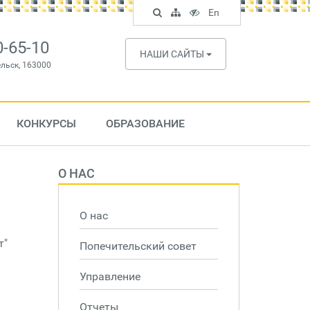
Поиск
Карта
Версия
In
En
по
сайта
для
English
сайту
слабовидящих
0-65-10
НАШИ САЙТЫ
ельск, 163000
КОНКУРСЫ
ОБРАЗОВАНИЕ
О НАС
О нас
т"
Попечительский совет
Управление
Отчеты