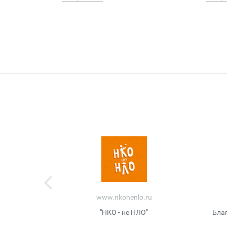
www.nkonenlo.ru
"НКО - не НЛО"
Бла