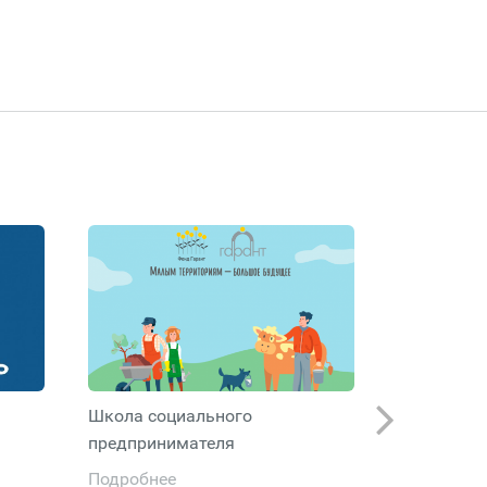
Школа социального
Программа
предпринимателя
тяжелобо
Архангель
Подробнее