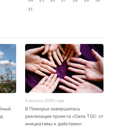
24
25
26
27
28
29
30
31
6 августа 2026 года
ейный
В Поморье завершилась
од
реализация проекта «Сила ТОС: от
инициативы к действию»