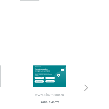
Сердца к С
Подробнее
www.silavmeste.ru
w
Сила вместе
Благотворит