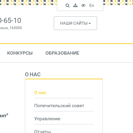
Поиск
Карта
Версия
In
En
по
сайта
для
English
сайту
слабовидящих
0-65-10
НАШИ САЙТЫ
ельск, 163000
КОНКУРСЫ
ОБРАЗОВАНИЕ
О НАС
О нас
Попечительский совет
ант"
Управление
Отчеты