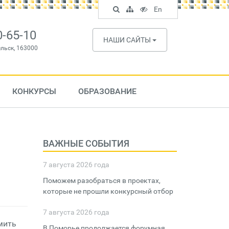
Поиск
Карта
Версия
In
En
по
сайта
для
English
сайту
слабовидящих
0-65-10
НАШИ САЙТЫ
ельск, 163000
КОНКУРСЫ
ОБРАЗОВАНИЕ
ВАЖНЫЕ СОБЫТИЯ
7 августа 2026 года
Поможем разобраться в проектах,
которые не прошли конкурсный отбор
7 августа 2026 года
мить
В Поморье продолжается форумная