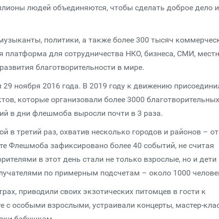
ллионы людей объединяются, чтобы сделать доброе дело и
узыканты, политики, а также более 300 тысяч коммерчес
я платформа для сотрудничества НКО, бизнеса, СМИ, мест
развития благотворительности в мире.
9 ноября 2016 года. В 2019 году к движению присоедини
ктов, которые организовали более 3000 благотворительны
ий в дни флешмоба выросли почти в 3 раза.
й в третий раз, охватив несколько городов и районов – от
рте Флешмоба зафиксировано более 40 событий, не считая
ителями в этот день стали не только взрослые, но и дети 
олучателями по примерным подсчетам – около 1000 челове
рах, приводили своих экзотических питомцев в гости к
те с особыми взрослыми, устраивали концерты, мастер-кла
арки бабушкам.