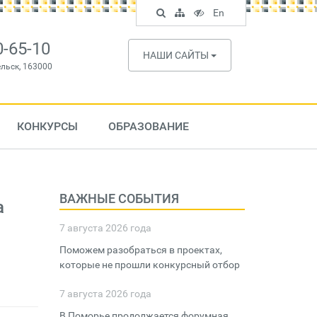
Поиск
Карта
Версия
In
En
по
сайта
для
English
сайту
слабовидящих
0-65-10
НАШИ САЙТЫ
ельск, 163000
КОНКУРСЫ
ОБРАЗОВАНИЕ
ВАЖНЫЕ СОБЫТИЯ
а
7 августа 2026 года
Поможем разобраться в проектах,
которые не прошли конкурсный отбор
7 августа 2026 года
В Поморье продолжается форумная