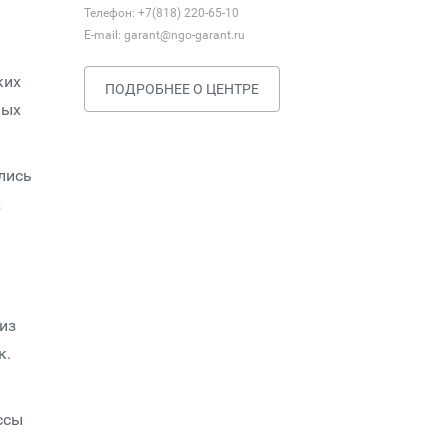
Телефон: +7(818) 220-65-10
E-mail:
garant@ngo-garant.ru
ких
ПОДРОБНЕЕ О ЦЕНТРЕ
ных
лись
х
из
к.
ссы