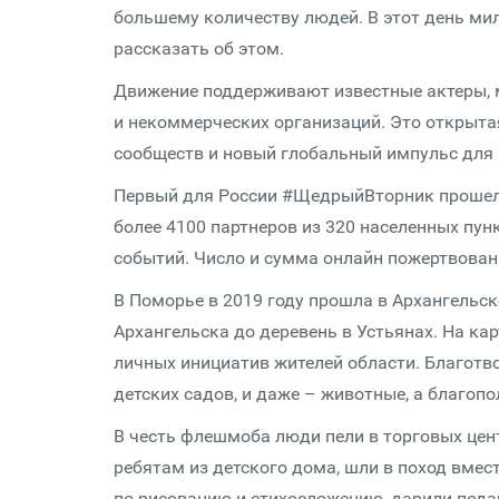
большему количеству людей. В этот день ми
рассказать об этом.
Движение поддерживают известные актеры, м
и некоммерческих организаций. Это открыта
сообществ и новый глобальный импульс для 
Первый для России #ЩедрыйВторник прошел 2
более 4100 партнеров из 320 населенных пун
событий. Число и сумма онлайн пожертвован
В Поморье в 2019 году прошла в Архангельско
Архангельска до деревень в Устьянах. На ка
личных инициатив жителей области. Благотвор
детских садов, и даже – животные, а благоп
В честь флешмоба люди пели в торговых цент
ребятам из детского дома, шли в поход вмес
по рисованию и стихосложению, дарили под