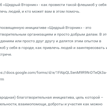
 «Щедрый Вторник» - как провести такой флешмоб у себя
лечь людей, и кто может вам в этом помочь.
, посвященную инициативе «Щедрый Вторник» - это
творительным организациям и просто добрым делам. В эт
ениям или просто друг другу и делятся этим опытом в
б у себя в городе, как привлечь людей и заинтересовать 
стрече.
ps://docs.google.com/forms/d/e/1FAIpQLSenM9R9N-DTeQk3a-
rm
родная) благотворительная инициатива, цель которой –
тельности, взаимопомощи, доброты и участия как можно