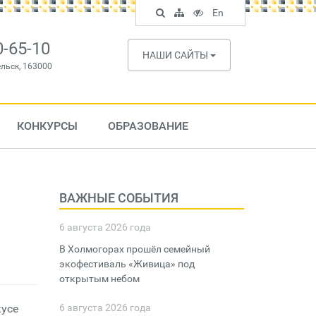
Поиск
Карта
Версия
In
En
по
сайта
для
English
сайту
слабовидящих
0-65-10
НАШИ САЙТЫ
ельск, 163000
КОНКУРСЫ
ОБРАЗОВАНИЕ
ВАЖНЫЕ СОБЫТИЯ
6 августа 2026 года
В Холмогорах прошёл семейный
экофестиваль «Живица» под
открытым небом
кусе
6 августа 2026 года