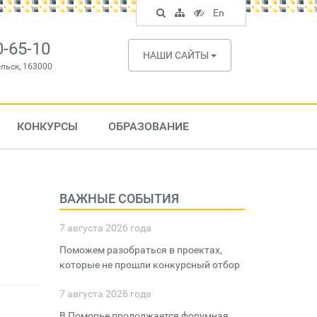
Поиск
Карта
Версия
In
En
по
сайта
для
English
сайту
слабовидящих
0-65-10
НАШИ САЙТЫ
ельск, 163000
КОНКУРСЫ
ОБРАЗОВАНИЕ
ВАЖНЫЕ СОБЫТИЯ
7 августа 2026 года
Поможем разобраться в проектах,
которые не прошли конкурсный отбор
7 августа 2026 года
В Поморье продолжается форумная