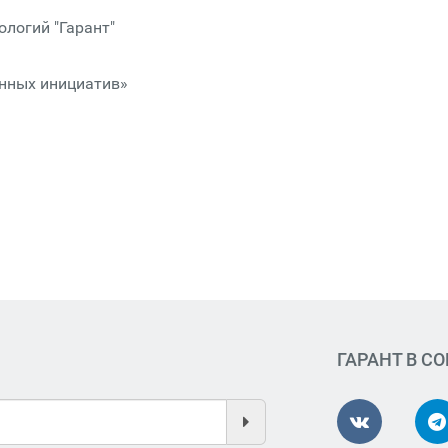
логий "Гарант"
нных инициатив»
ГАРАНТ В С