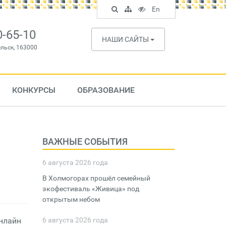
Поиск
Карта
Версия
In
En
по
сайта
для
English
сайту
слабовидящих
0-65-10
НАШИ САЙТЫ
ельск, 163000
КОНКУРСЫ
ОБРАЗОВАНИЕ
ВАЖНЫЕ СОБЫТИЯ
6 августа 2026 года
В Холмогорах прошёл семейный
экофестиваль «Живица» под
открытым небом
нлайн
6 августа 2026 года