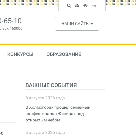
Поиск
Карта
Версия
In
En
по
сайта
для
English
сайту
слабовидящих
0-65-10
НАШИ САЙТЫ
ельск, 163000
КОНКУРСЫ
ОБРАЗОВАНИЕ
ВАЖНЫЕ СОБЫТИЯ
6 августа 2026 года
В Холмогорах прошёл семейный
экофестиваль «Живица» под
открытым небом
и;
6 августа 2026 года