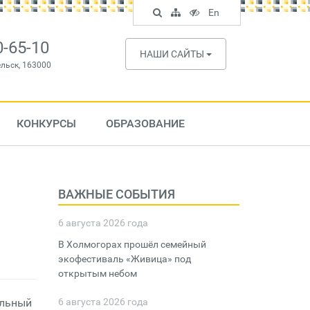
Поиск
Карта
Версия
In
En
по
сайта
для
English
сайту
слабовидящих
0-65-10
НАШИ САЙТЫ
ельск, 163000
КОНКУРСЫ
ОБРАЗОВАНИЕ
ВАЖНЫЕ СОБЫТИЯ
6 августа 2026 года
В Холмогорах прошёл семейный
экофестиваль «Живица» под
открытым небом
ельный
6 августа 2026 года