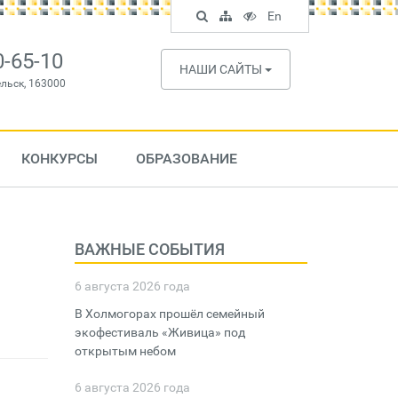
Поиск
Карта
Версия
In
En
по
сайта
для
English
сайту
слабовидящих
0-65-10
НАШИ САЙТЫ
ельск, 163000
КОНКУРСЫ
ОБРАЗОВАНИЕ
ВАЖНЫЕ СОБЫТИЯ
6 августа 2026 года
В Холмогорах прошёл семейный
экофестиваль «Живица» под
открытым небом
6 августа 2026 года