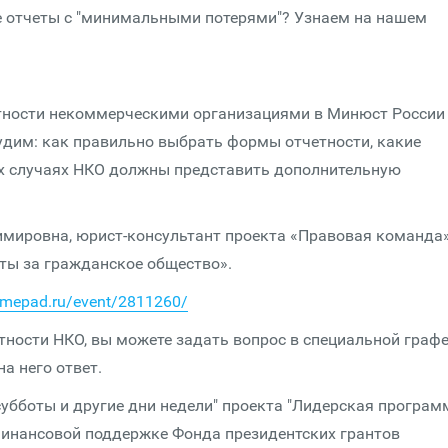
е отчеты с "минимальными потерями"? Узнаем на нашем
етности некоммерческими организациями в Минюст России
судим: как правильно выбрать формы отчетности, какие
их случаях НКО должны представить дополнительную
мировна, юрист-консультант проекта «Правовая команда»
ты за гражданское общество».
timepad.ru/event/2811260/
етности НКО, вы можете задать вопрос в специальной граф
а него ответ.
субботы и другие дни недели" проекта "Лидерская програм
 финансовой поддержке Фонда президентских грантов