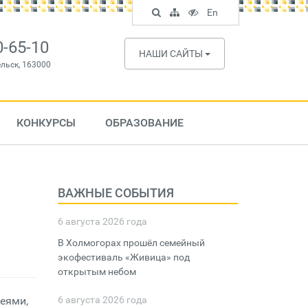
Поиск
Карта
Версия
In
En
по
сайта
для
English
сайту
слабовидящих
0-65-10
НАШИ САЙТЫ
ельск, 163000
КОНКУРСЫ
ОБРАЗОВАНИЕ
ВАЖНЫЕ СОБЫТИЯ
6 августа 2026 года
В Холмогорах прошёл семейный
экофестиваль «Живица» под
открытым небом
деями,
6 августа 2026 года