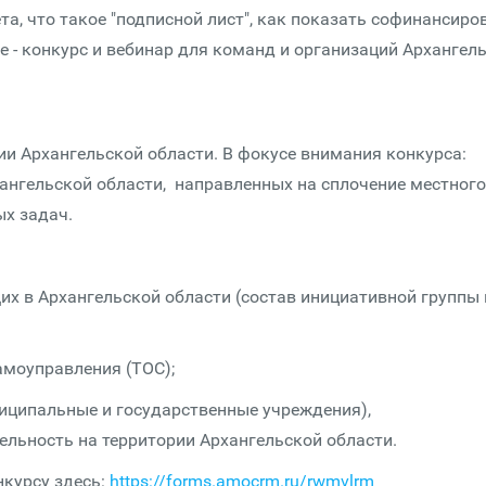
та, что такое "подписной лист", как показать софинансиро
 - конкурс и вебинар для команд и организаций Архангел
ии Архангельской области. В фокусе внимания конкурса:
ангельской области, направленных на сплочение местного
ых задач.
х в Архангельской области (состав инициативной группы 
амоуправления (ТОС);
иципальные и государственные учреждения),
льность на территории Архангельской области.
нкурсу здесь:
https://forms.amocrm.ru/rwmvlrm