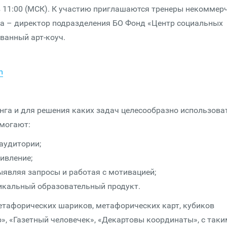
в 11:00 (МСК). К участию приглашаются тренеры некоммер
ва – директор подразделения БО Фонд «Центр социальных
ванный арт-коуч.
m
инга и для решения каких задач целесообразно использова
омогают:
аудитории;
ивление;
ыявляя запросы и работая с мотивацией;
никальный образовательный продукт.
тафорических шариков, метафорических карт, кубиков
», «Газетный человечек», «Декартовы координаты», с так