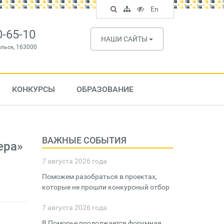
Поиск
Карта
Версия
In
En
по
сайта
для
English
сайту
слабовидящих
0-65-10
НАШИ САЙТЫ
ельск, 163000
КОНКУРСЫ
ОБРАЗОВАНИЕ
ВАЖНЫЕ СОБЫТИЯ
ера»
7 августа 2026 года
Поможем разобраться в проектах,
которые не прошли конкурсный отбор
7 августа 2026 года
В Поморье продолжается форумная