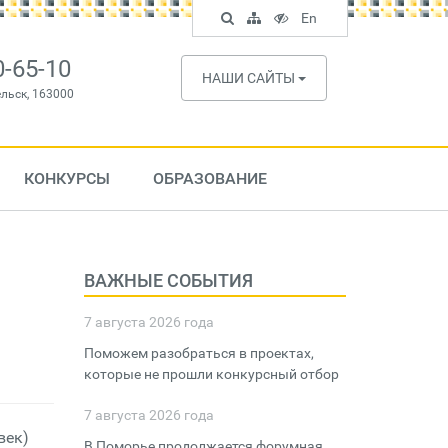
Поиск
Карта
Версия
In
En
по
сайта
для
English
сайту
слабовидящих
0-65-10
НАШИ САЙТЫ
ельск, 163000
КОНКУРСЫ
ОБРАЗОВАНИЕ
ВАЖНЫЕ СОБЫТИЯ
7 августа 2026 года
Поможем разобраться в проектах,
которые не прошли конкурсный отбор
7 августа 2026 года
век)
В Поморье продолжается форумная