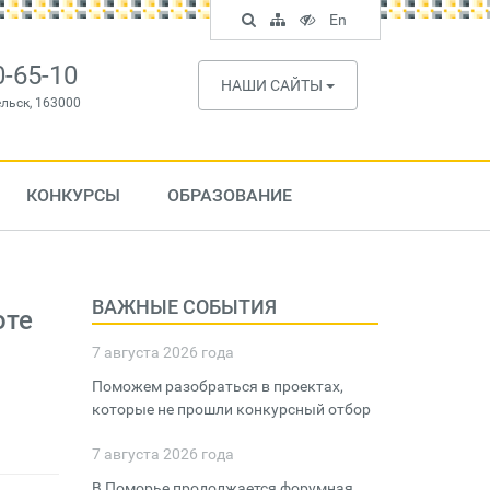
Поиск
Карта
Версия
In
En
по
сайта
для
English
сайту
слабовидящих
0-65-10
НАШИ САЙТЫ
ельск, 163000
КОНКУРСЫ
ОБРАЗОВАНИЕ
ВАЖНЫЕ СОБЫТИЯ
оте
7 августа 2026 года
Поможем разобраться в проектах,
которые не прошли конкурсный отбор
7 августа 2026 года
В Поморье продолжается форумная