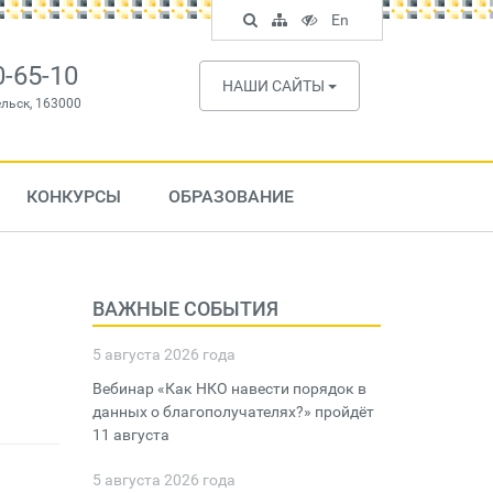
Поиск
Карта
Версия
In
En
по
сайта
для
English
сайту
слабовидящих
0-65-10
НАШИ САЙТЫ
ельск, 163000
КОНКУРСЫ
ОБРАЗОВАНИЕ
ВАЖНЫЕ СОБЫТИЯ
5 августа 2026 года
Вебинар «Как НКО навести порядок в
данных о благополучателях?» пройдёт
11 августа
5 августа 2026 года