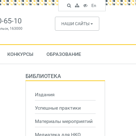
Поиск
Карта
Версия
In
En
по
сайта
для
English
сайту
слабовидящих
0-65-10
НАШИ САЙТЫ
ельск, 163000
КОНКУРСЫ
ОБРАЗОВАНИЕ
БИБЛИОТЕКА
Издания
Успешные практики
Материалы мероприятий
Медиатека для НКО