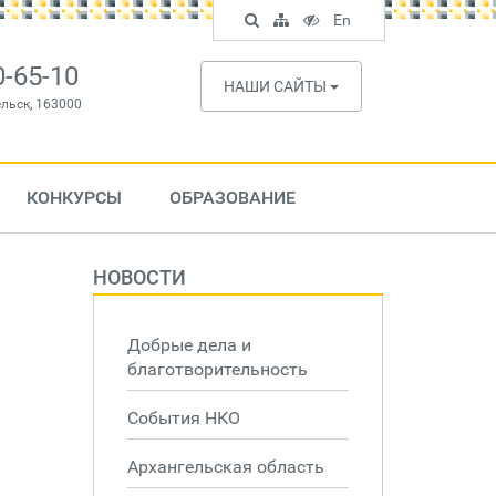
Поиск
Карта
Версия
In
En
по
сайта
для
English
сайту
слабовидящих
0-65-10
НАШИ САЙТЫ
ельск, 163000
КОНКУРСЫ
ОБРАЗОВАНИЕ
НОВОСТИ
Добрые дела и
благотворительность
События НКО
Архангельская область