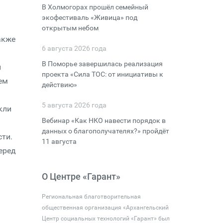
В Холмогорах прошёл семейный
экофестиваль «Живица» под
открытым небом
акже
6 августа 2026 года
В Поморье завершилась реализация
л
проекта «Сила ТОС: от инициативы к
ем
действию»
5 августа 2026 года
кли
Вебинар «Как НКО навести порядок в
данных о благополучателях?» пройдёт
ти.
11 августа
еред
О Центре «Гарант»
Региональная благотворительная
общественная организация «Архангельский
Центр социальных технологий «Гарант» был