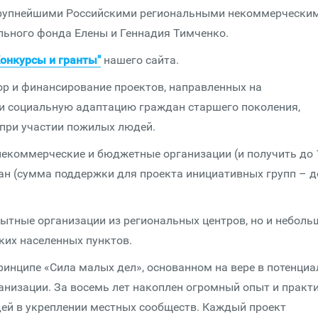
 крупнейшими Российскими региональными некоммерчески
льного фонда Елены и Геннадия Тимченко.
Конкурсы и гранты"
нашего сайта.
ор и финансирование проектов, направленных на
и социальную адаптацию граждан старшего поколения,
при участии пожилых людей.
 некоммерческие и бюджетные организации (и получить до 
ан (сумма поддержки для проекта инициативных групп – д
пытные организации из региональных центров, но и неболь
ких населенных пунктов.
ринципе «Сила малых дел», основанном на вере в потенциа
низации. За восемь лет накоплен огромный опыт и практи
й в укреплении местных сообществ. Каждый проект