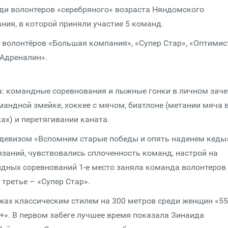
ди волонтеров «серебряного» возраста Няндомского
ия, в которой приняли участие 5 команд.
 волонтёров «Большая компания», «Супер Стар», «Оптимис
«Адреналин».
: командные соревнования и лыжные гонки в личном заче
мандной змейке, хоккее с мячом, биатлоне (метании мяча 
ах) и перетягивании каната.
девизом «Вспомним старые победы и опять наденем кеды
заний, чувствовались сплоченность команд, настрой на
дных соревнований 1-е место заняла команда волонтеров
третье – «Супер Стар».
жах классическим стилем на 300 метров среди женщин «55
+». В первом забеге лучшее время показала Зинаида