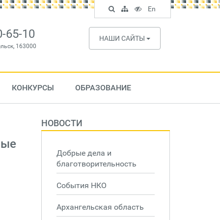
Поиск
Карта
Версия
In
En
по
сайта
для
English
сайту
слабовидящих
0-65-10
НАШИ САЙТЫ
ельск, 163000
КОНКУРСЫ
ОБРАЗОВАНИЕ
НОВОСТИ
рые
Добрые дела и
благотворительность
События НКО
Архангельская область