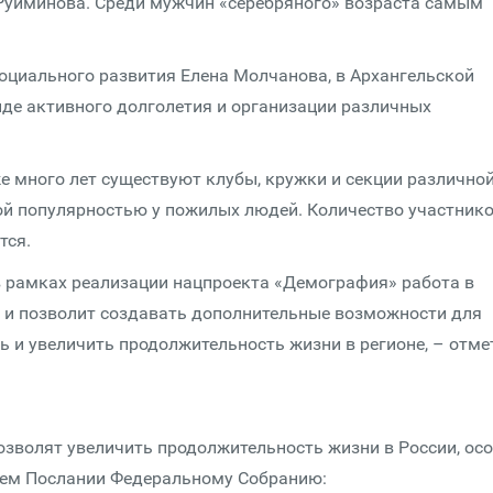
 Руйминова. Среди мужчин «серебряного» возраста самым
социального развития Елена Молчанова, в Архангельской
нде активного долголетия и организации различных
же много лет существуют клубы, кружки и секции различно
й популярностью у пожилых людей. Количество участнико
тся.
 в рамках реализации нацпроекта «Демография» работа в
 и позволит создавать дополнительные возможности для
 и увеличить продолжительность жизни в регионе, – отме
озволят увеличить продолжительность жизни в России, ос
оем Послании Федеральному Собранию: