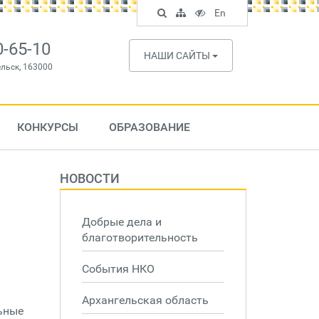
Поиск
Карта
Версия
In
En
по
сайта
для
English
сайту
слабовидящих
0-65-10
НАШИ САЙТЫ
ельск, 163000
КОНКУРСЫ
ОБРАЗОВАНИЕ
НОВОСТИ
Добрые дела и
благотворительность
События НКО
Архангельская область
льные