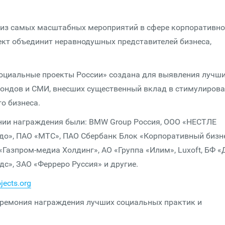
о из самых масштабных мероприятий в сфере корпоративн
оект объединит неравнодушных представителей бизнеса,
социальные проекты России» создана для выявления лучш
фондов и СМИ, внесших существенный вклад в стимулиров
о бизнеса.
ии награждения были: BMW Group Россия, ООО «НЕСТЛЕ
адо», ПАО «МТС», ПАО Сбербанк Блок «Корпоративный бизне
Газпром-медиа Холдинг», АО «Группа «Илим», Luxoft, БФ 
», ЗАО «Ферреро Руссия» и другие.
jects.org
еремония награждения лучших социальных практик и