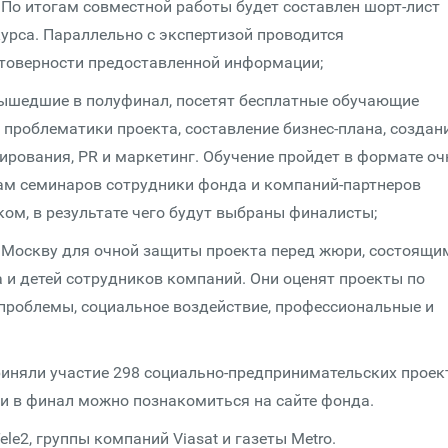
 По итогам совместной работы будет составлен шорт-лист
урса. Параллельно с экспертизой проводится
стоверности предоставленной информации;
 вышедшие в полуфинал, посетят бесплатные обучающие
проблематики проекта, составление бизнес-плана, создан
ирования, PR и маркетинг. Обучение пройдет в формате о
гам семинаров сотрудники фонда и компаний-партнеров
ом, в результате чего будут выбраны финалисты;
в Москву для очной защиты проекта перед жюри, состоящи
и детей сотрудников компаний. Они оценят проекты по
проблемы, социальное воздействие, профессиональные и
риняли участие 298 социально-предпринимательских проек
 в финал можно познакомиться на сайте фонда.
e2, группы компаний Viasat и газеты Metro.