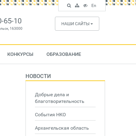
Поиск
Карта
Версия
In
En
по
сайта
для
English
сайту
слабовидящих
0-65-10
НАШИ САЙТЫ
ельск, 163000
КОНКУРСЫ
ОБРАЗОВАНИЕ
НОВОСТИ
Добрые дела и
благотворительность
События НКО
Архангельская область