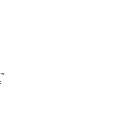
са,
х