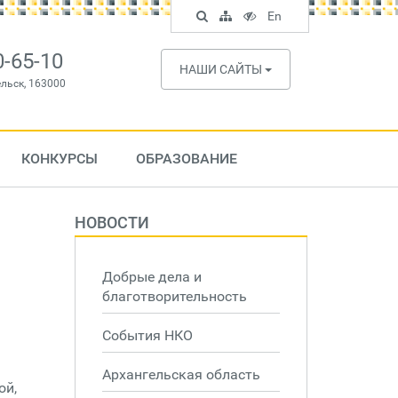
Поиск
Карта
Версия
In
En
по
сайта
для
English
сайту
слабовидящих
0-65-10
НАШИ САЙТЫ
ельск, 163000
КОНКУРСЫ
ОБРАЗОВАНИЕ
НОВОСТИ
Добрые дела и
благотворительность
События НКО
Архангельская область
ой,