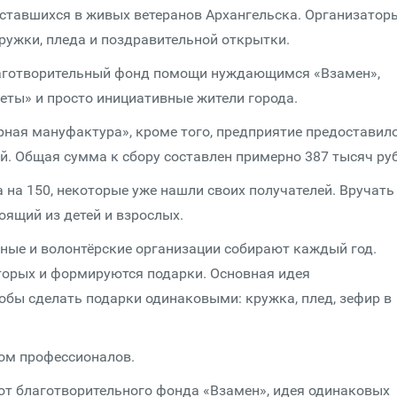
ставшихся в живых ветеранов Архангельска. Организатор
ружки, пледа и поздравительной открытки.
лаготворительный фонд помощи нуждающимся «Взамен»,
еты» и просто инициативные жители города.
рная мануфактура», кроме того, предприятие предоставил
ей. Общая сумма к сбору составлен примерно 387 тысяч ру
 на 150, некоторые уже нашли своих получателей. Вручать
оящий из детей и взрослых.
ные и волонтёрские организации собирают каждый год.
оторых и формируются подарки. Основная идея
тобы сделать подарки одинаковыми: кружка, плед, зефир в
ом профессионалов.
 от благотворительного фонда «Взамен», идея одинаковых