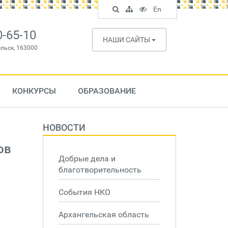
Поиск
Карта
Версия
In
En
по
сайта
для
English
сайту
слабовидящих
0-65-10
НАШИ САЙТЫ
ельск, 163000
КОНКУРСЫ
ОБРАЗОВАНИЕ
НОВОСТИ
ов
Добрые дела и
благотворительность
События НКО
Архангельская область