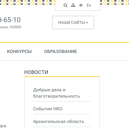
Поиск
Карта
Версия
In
En
по
сайта
для
English
сайту
слабовидящих
0-65-10
НАШИ САЙТЫ
ельск, 163000
КОНКУРСЫ
ОБРАЗОВАНИЕ
НОВОСТИ
Добрые дела и
благотворительность
События НКО
Архангельская область
ора.