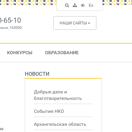
Поиск
Карта
Версия
In
En
по
сайта
для
English
сайту
слабовидящих
0-65-10
НАШИ САЙТЫ
ельск, 163000
КОНКУРСЫ
ОБРАЗОВАНИЕ
НОВОСТИ
Добрые дела и
благотворительность
События НКО
Архангельская область
ем