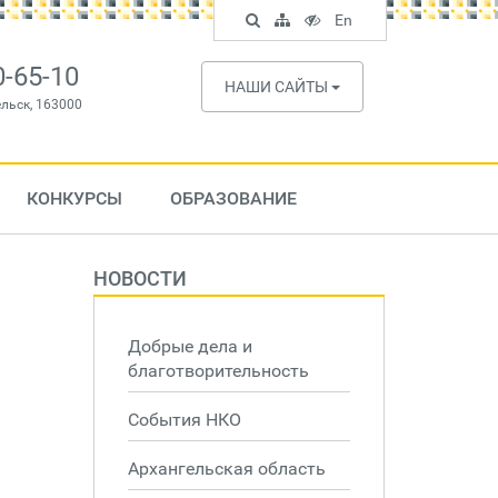
Поиск
Карта
Версия
In
En
по
сайта
для
English
сайту
слабовидящих
0-65-10
НАШИ САЙТЫ
ельск, 163000
КОНКУРСЫ
ОБРАЗОВАНИЕ
НОВОСТИ
Добрые дела и
благотворительность
События НКО
Архангельская область