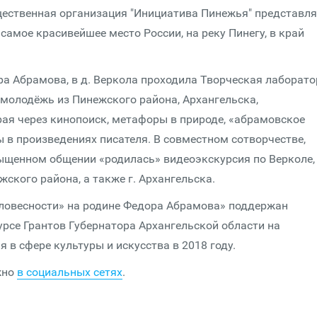
щественная организация "Инициатива Пинежья" представля
самое красивейшее место России, на реку Пинегу, в край
ора Абрамова, в д. Веркола проходила Творческая лаборат
 молодёжь из Пинежского района, Архангельска,
рая через кинопоиск, метафоры в природе, «абрамовское
 в произведениях писателя. В совместном сотворчестве,
ыщенном общении «родилась» видеоэкскурсия по Верколе,
ского района, а также г. Архангельска.
словесности» на родине Федора Абрамова» поддержан
урсе Грантов Губернатора Архангельской области на
 в сфере культуры и искусства в 2018 году.
жно
в социальных сетях
.