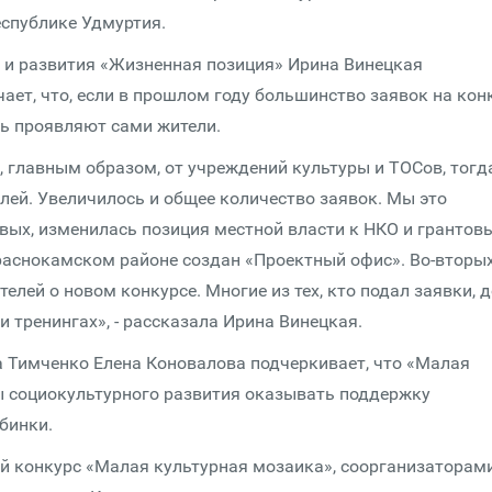
еспублике Удмуртия.
 и развития «Жизненная позиция» Ирина Винецкая
ает, что, если в прошлом году большинство заявок на кон
ть проявляют сами жители.
, главным образом, от учреждений культуры и ТОСов, тогд
елей. Увеличилось и общее количество заявок. Мы это
вых, изменилась позиция местной власти к НКО и грантов
раснокамском районе создан «Проектный офис». Во-вторых
ей о новом конкурсе. Многие из тех, кто подал заявки, д
и тренингах», - рассказала Ирина Винецкая.
 Тимченко Елена Коновалова подчеркивает, что «Малая
ы социокультурного развития оказывать поддержку
бинки.
й конкурс «Малая культурная мозаика», соорганизаторам