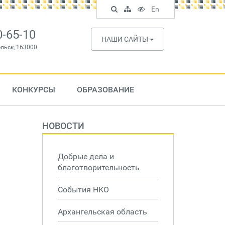
Поиск
Карта
Версия
In
En
по
сайта
для
English
сайту
слабовидящих
0-65-10
НАШИ САЙТЫ
ельск, 163000
КОНКУРСЫ
ОБРАЗОВАНИЕ
НОВОСТИ
Добрые дела и
благотворительность
События НКО
Архангельская область