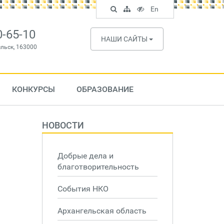
Поиск
Карта
Версия
In
En
по
сайта
для
English
сайту
слабовидящих
0-65-10
НАШИ САЙТЫ
ельск, 163000
КОНКУРСЫ
ОБРАЗОВАНИЕ
НОВОСТИ
Добрые дела и
благотворительность
События НКО
Архангельская область