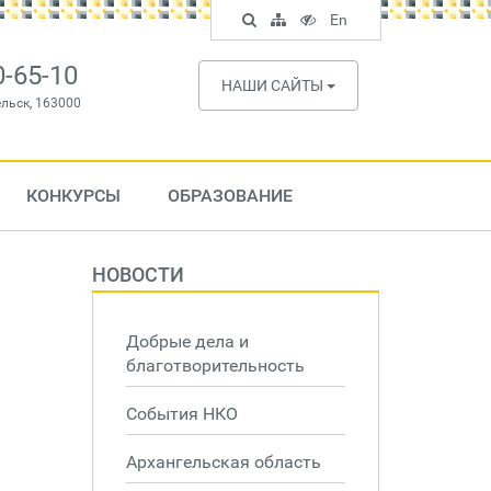
Поиск
Карта
Версия
In
En
по
сайта
для
English
сайту
слабовидящих
0-65-10
НАШИ САЙТЫ
ельск, 163000
КОНКУРСЫ
ОБРАЗОВАНИЕ
НОВОСТИ
Добрые дела и
благотворительность
События НКО
Архангельская область