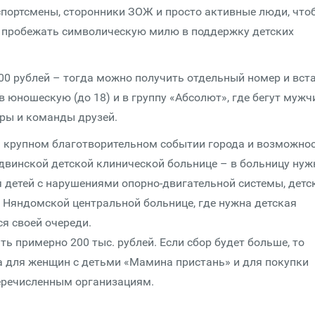
спортсмены, сторонники ЗОЖ и просто активные люди, что
и пробежать символическую милю в поддержку детских
00 рублей – тогда можно получить отдельный номер и вста
, в юношескую (до 18) и в группу «Абсолют», где бегут муж
ары и команды друзей.
ом крупном благотворительном событии города и возможно
винской детской клинической больнице – в больницу нуж
 детей с нарушениями опорно-двигательной системы, детс
, Няндомской центральной больнице, где нужна детская
я своей очереди.
ть примерно 200 тыс. рублей. Если сбор будет больше, то
а для женщин с детьми «Мамина пристань» и для покупки
еречисленным организациям.