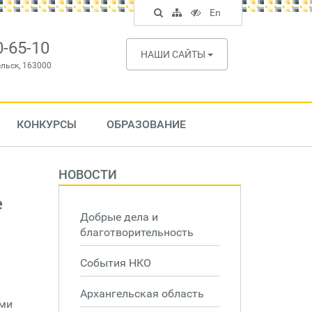
Поиск
Карта
Версия
In
En
по
сайта
для
English
сайту
слабовидящих
0-65-10
НАШИ САЙТЫ
ельск, 163000
КОНКУРСЫ
ОБРАЗОВАНИЕ
НОВОСТИ
е
Добрые дела и
благотворительность
События НКО
Архангельская область
ями