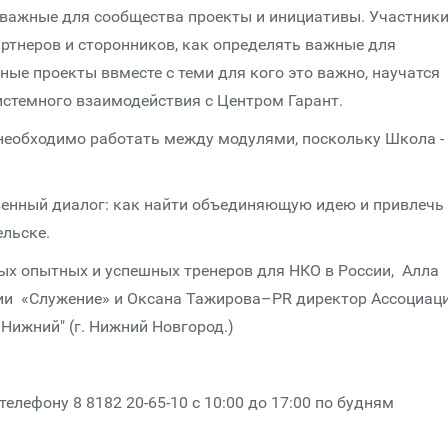
 важные для сообщества проекты и инициативы. Участник
артнеров и сторонников, как определять важные для
ые проекты ввместе с теми для кого это важно, научатся
истемного взаимодействия с Центром Гарант.
 необходимо работать между модулями, поскольку Школа -
венный диалог: как найти объединяющую идею и привлечь
ельске.
х опытных и успешных тренеров для НКО в России, Алла
ии «Служение» и Оксана Тажирова–PR директор Ассоциац
Нижний" (г. Нижний Новгород.)
лефону 8 8182 20-65-10 с 10:00 до 17:00 по будням