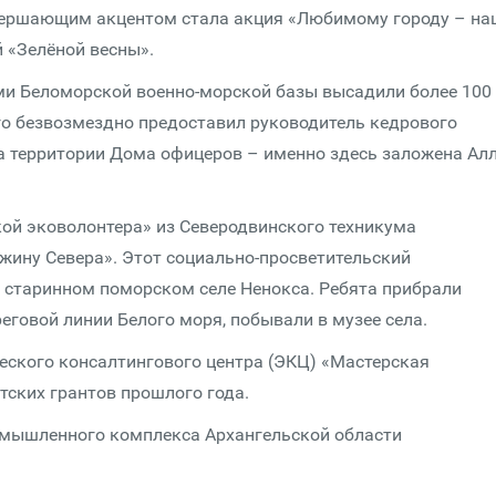
вершающим акцентом стала акция «Любимому городу – на
й «Зелёной весны».
и Беломорской военно-морской базы высадили более 100
о безвозмездно предоставил руководитель кедрового
а территории Дома офицеров – именно здесь заложена Ал
ой эковолонтера» из Северодвинского техникума
ину Севера». Этот социально-просветительский
в старинном поморском селе Ненокса. Ребята прибрали
еговой линии Белого моря, побывали в музее села.
ского консалтингового центра (ЭКЦ) «Мастерская
тских грантов прошлого года.
омышленного комплекса Архангельской области