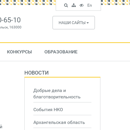
Поиск
Карта
Версия
In
En
по
сайта
для
English
сайту
слабовидящих
0-65-10
НАШИ САЙТЫ
ельск, 163000
КОНКУРСЫ
ОБРАЗОВАНИЕ
НОВОСТИ
Добрые дела и
благотворительность
События НКО
Архангельская область
й