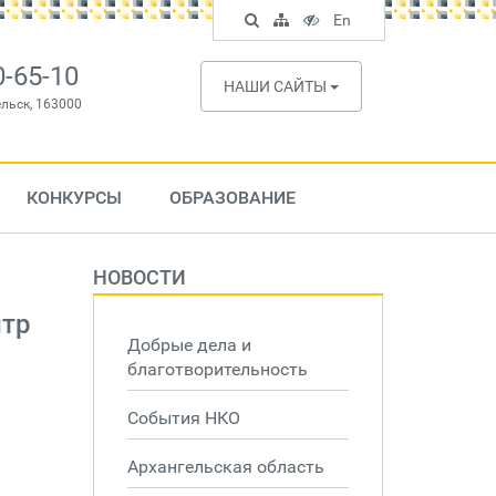
Поиск
Карта
Версия
In
En
по
сайта
для
English
сайту
слабовидящих
0-65-10
НАШИ САЙТЫ
ельск, 163000
КОНКУРСЫ
ОБРАЗОВАНИЕ
НОВОСТИ
нтр
Добрые дела и
благотворительность
События НКО
Архангельская область