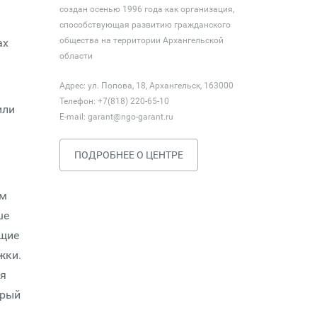
создан осенью 1996 года как организация,
способствующая развитию гражданского
общества на территории Архангельской
ах
области
Адрес: ул. Попова, 18, Архангельск, 163000
Телефон: +7(818) 220-65-10
или
E-mail:
garant@ngo-garant.ru
ПОДРОБНЕЕ О ЦЕНТРЕ
ам
ше
ющие
жки.
ая
орый