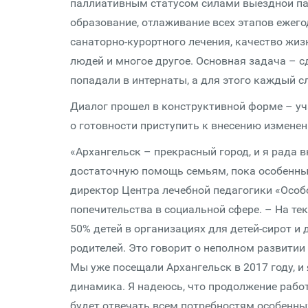
паллиативным статусом силами выездной па
образование, отлаживание всех этапов ежег
санаторно-курортного лечения, качество жиз
людей и многое другое. Основная задача – с
попадали в интернаты, а для этого каждый 
Диалог прошел в конструктивной форме – уч
о готовности приступить к внесению измене
«Архангельск – прекрасный город, и я рада 
достаточную помощь семьям, пока особенный
директор Центра лечебной педагогики «Особо
попечительства в социальной сфере. – На те
50% детей в организациях для детей-сирот и 
родителей. Это говорит о неполном развитии
Мы уже посещали Архангельск в 2017 году, и 
динамика. Я надеюсь, что продолжение работ
будет отвечать всем потребностям особенных