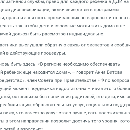
ллиативной службы, право для каждого ребёнка в ДДИ на
одной диспансеризации, включение детей в программы
ни, права и занятость проживающих во взрослых интернат
делать так, чтобы дети и взрослые могли жить дома и не
случай должен быть рассмотрен индивидуально.
астники выслушали обратную связь от экспертов и сообщ
ний в действующие процедуры.
вновь быть здесь. «В регионе необходимо обеспечивать
 ребенок еще находится дома», – говорит Анна Битова,
е детство», член Совета при Правительстве РФ по вопрос
кущий момент поддержка недостаточна – из-за этого боль
детей, оставшихся без попечения родителей, это дети, име
 реабилитации, образовательных услуг, социальной поддер
я вижу, что качество услуг стало лучше, есть положительн
ы в этом направлении позволит достичь того уровня, кот
 детей и взрослых».