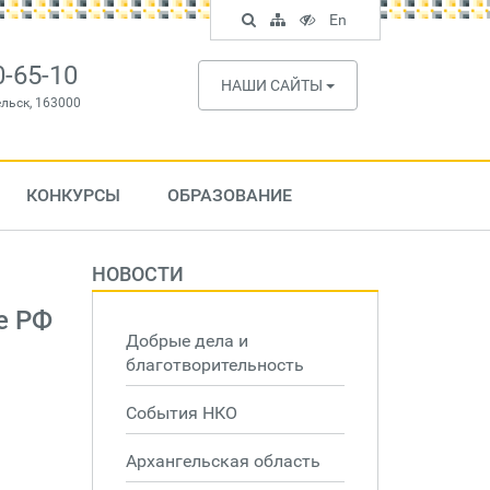
Поиск
Карта
Версия
In
En
по
сайта
для
English
сайту
слабовидящих
0-65-10
НАШИ САЙТЫ
ельск, 163000
КОНКУРСЫ
ОБРАЗОВАНИЕ
НОВОСТИ
е РФ
Добрые дела и
благотворительность
События НКО
Архангельская область