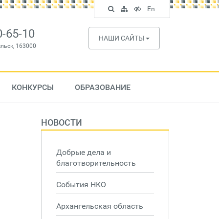
Поиск
Карта
Версия
In
En
по
сайта
для
English
сайту
слабовидящих
0-65-10
НАШИ САЙТЫ
ельск, 163000
КОНКУРСЫ
ОБРАЗОВАНИЕ
НОВОСТИ
Добрые дела и
благотворительность
События НКО
Архангельская область