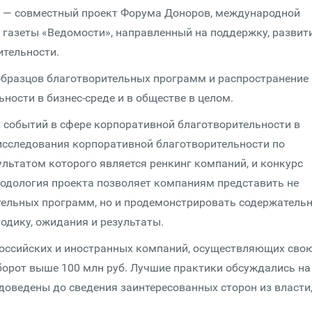
ти — совместный проект Форума Доноров, международной
 газеты «Ведомости», направленный на поддержку, развит
тель­ности.
разцов благо­твори­тель­ных программ и распространение
­ности в бизнес-среде и в обществе в целом.
событий в сфере корпоративной благотвори­тельнос­ти в
сследования корпо­ратив­ной благо­твори­тель­ности по
льтатом которого является ренкинг компаний, и конкурс
етодология проекта позволяет компаниям представить не
тель­ных программ, но и продемонстрировать содержатель
тодику, ожидания и результаты.
 российских и иностранных компаний, осуществляющих сво
борот выше 100 млн руб. Лучшие практики обсуждались на
доведены до сведения заинтересованных сторон из власти