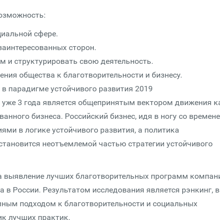
возможность:
иальной сфере.
заинтересованных сторон.
 и структурировать свою деятельность.
ия общества к благо­твори­тель­ности и бизнесу.
и в парадигме устойчивого развития 2019
 уже 3 года является общепринятым вектором движения к
анного бизнеса. Российский бизнес, идя в ногу со времене
ями в логике устойчивого развития, а политика
становится неотъемлемой частью стратегии устойчивого
на выявление лучших благо­твори­тель­ных программ компан
 в России. Результатом исследования является рэнкинг, в
ым подходом к благо­твори­тель­ности и социальных
ик лучших практик.