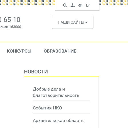
Поиск
Карта
Версия
In
En
по
сайта
для
English
сайту
слабовидящих
0-65-10
НАШИ САЙТЫ
ельск, 163000
КОНКУРСЫ
ОБРАЗОВАНИЕ
НОВОСТИ
Добрые дела и
благотворительность
События НКО
Архангельская область