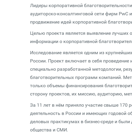
Лидеры корпоративной благо­твори­тель­нос
аудиторско-консалтинговой сети фирм PwC и
продвижение идей корпоративной благо­твори­
Целью проекта является выявление лучших об
информации о корпоративной благо­твори­тель
Исследование является одним из крупнейших 
России. Проект включает в себя проведение и
специально разработанной методологии, резу
благо­твори­тель­ных программ компаний. М
только объемы финансирования благо­твори­
сторону проектов, их миссию, аудиторию, ме
За 11 лет в нём приняло участие свыше 170
деятельность в России и имеющих годовой о
деловых практикумах в бизнес-среде и были 
общества и СМИ.