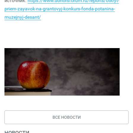
источник:
https://www.donorsforum.ru/reports/otkryt-
priem-zayavok-na-grantovyj-konkurs-fonda-potanina-
muzejnyj-desant/
ВСЕ НОВОСТИ
НОВОСТИ