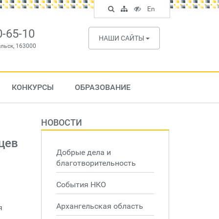
Поиск
Карта
Версия
In
En
по
сайта
для
English
сайту
слабовидящих
0-65-10
НАШИ САЙТЫ
ельск, 163000
КОНКУРСЫ
ОБРАЗОВАНИЕ
НОВОСТИ
цев
Добрые дела и
благотворительность
События НКО
Архангельская область
я