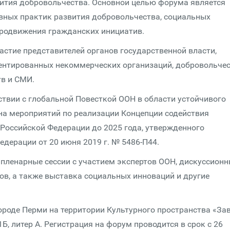
ития добровольчества. Основной целью форума является
вных практик развития добровольчества, социальных
продвижения гражданских инициатив.
астие представителей органов государственной власти,
ентированных некоммерческих организаций, добровольче
тв и СМИ.
твии с глобальной Повесткой ООН в области устойчивого
на мероприятий по реализации Концепции содействия
 Российской Федерации до 2025 года, утвержденного
дерации от 20 июня 2019 г. № 5486-П44.
пленарные сессии с участием экспертов ООН, дискуссион
ов, а также выставка социальных инноваций и другие
городе Перми на территории Культурного пространства «За
 1Б, литер А. Регистрация на форум проводится в срок с 26