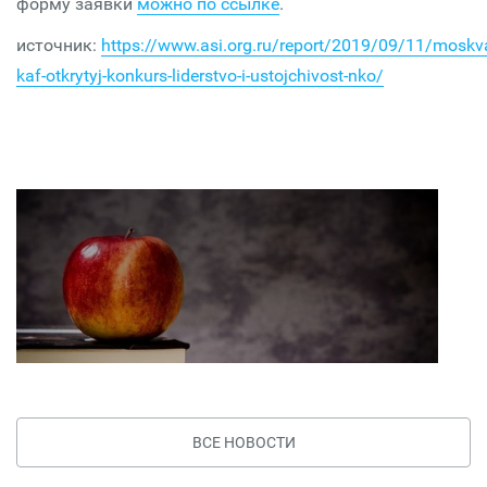
форму заявки
можно по ссылке
.
источник:
https://www.asi.org.ru/report/2019/09/11/moskv
kaf-otkrytyj-konkurs-liderstvo-i-ustojchivost-nko/
ВСЕ НОВОСТИ