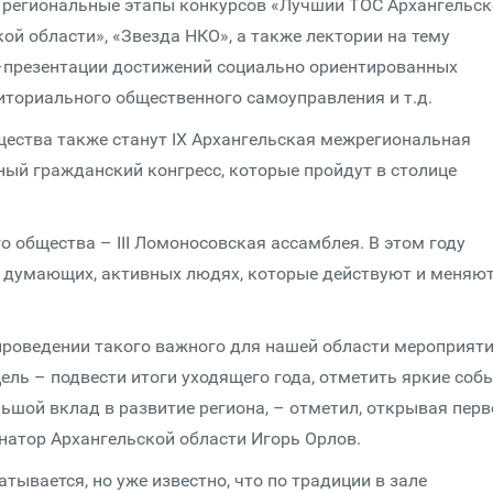
и региональные этапы конкурсов «Лучший ТОС Архангельс
ой области», «Звезда НКО», а также лектории на тему
–презентации достижений социально ориентированных
иториального общественного самоуправления и т.д.
ества также станут IX Архангельская межрегиональная
ный гражданский конгресс, которые пройдут в столице
 общества – III Ломоносовская ассамблея. В этом году
 думающих, активных людях, которые действуют и меняют
проведении такого важного для нашей области мероприят
ель – подвести итоги уходящего года, отметить яркие собы
ьшой вклад в развитие региона, – отметил, открывая перв
натор Архангельской области Игорь Орлов.
ывается, но уже известно, что по традиции в зале