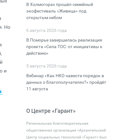
вых
В Холмогорах прошёл семейный
экофестиваль «Живица» под
открытым небом
я
. Но
6 августа 2026 года
В Поморье завершилась реализация
а
проекта «Сила ТОС: от инициативы к
,
действию»
й
5 августа 2026 года
ю и
Вебинар «Как НКО навести порядок в
данных о благополучателях?» пройдёт
11 августа
ра
О Центре «Гарант»
Региональная благотворительная
общественная организация «Архангельский
Центр социальных технологий «Гарант» был