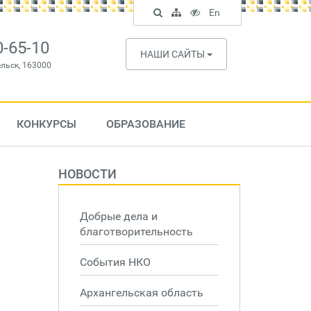
Поиск
Карта
Версия
In
En
по
сайта
для
English
сайту
слабовидящих
0-65-10
НАШИ САЙТЫ
ельск, 163000
КОНКУРСЫ
ОБРАЗОВАНИЕ
НОВОСТИ
Добрые дела и
благотворительность
События НКО
Архангельская область