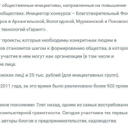
т общественные инициативы, направленные на повышение
ообществах. Инициатор конкурса – Благотворительный Фо
рса в Архангельской, Вологодской, Мурманской и Псковск
технологий «Гарант».
т проекты, которые необходимы конкретным людям в
ов становится шагом к формированию общества, в которо
участие в нем могут как организации (в том числе и
е лица.
еских лиц) и 25 тыс. рублей (для инициативных групп).
2011 года, за это время было реализовано более 920 прое
ное поколение» 7лет назад, одним из самых востребован
омпьютерной грамотности. Сегодня участники тех первых
 авторы блогов о предпринимательстве, садоводстве,