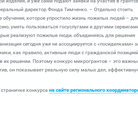
и изделия, и уже сами подают заявки на участие в гранто
енеральный директор Фонда Тимченко. – Отдельно стоить
е обучение, которое упростило жизнь пожилых людей – дл
сию, уметь пользоваться госуслугами и другими сервисами
торые реализуют пожилые люди, объединяясь для решения
анизация сегодня уже не ассоциируется с «посиделками» з
ники, как правило, активные люди с гражданской позицией
в их решении. Поэтому конкурс микрогрантов – это важны
тив, он показывает реальную силу малых дел, эффективну
а страничке конкурса
на сайте регионального координато