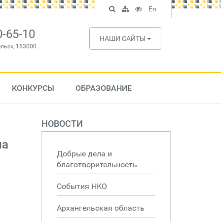
Поиск
Карта
Версия
In
En
по
сайта
для
English
сайту
слабовидящих
0-65-10
НАШИ САЙТЫ
ельск, 163000
КОНКУРСЫ
ОБРАЗОВАНИЕ
НОВОСТИ
на
Добрые дела и
благотворительность
События НКО
Архангельская область