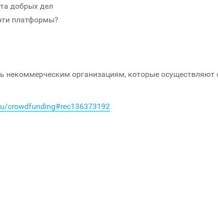
ета добрых дел
 эти платформы?
еть некоммерческим организациям, которые осуществляют 
s.ru/crowdfunding#rec136373192