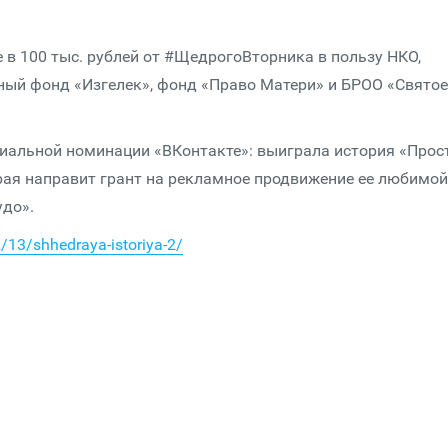
 в 100 тыс. рублей от #ЩедрогоВторника в пользу НКО,
ный фонд «Изгелек», фонд «Право Матери» и БРОО «Cвятое
циальной номинации «ВКонтакте»: выиграла история «Прос
орая направит грант на рекламное продвижение ее любимой
удо».
/13/shhedraya-istoriya-2/