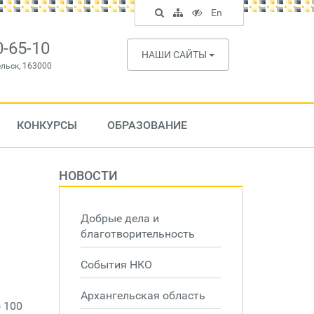
Поиск
Карта
Версия
In
En
по
сайта
для
English
сайту
слабовидящих
0-65-10
НАШИ САЙТЫ
ельск, 163000
КОНКУРСЫ
ОБРАЗОВАНИЕ
НОВОСТИ
Добрые дела и
благотворительность
События НКО
Архангельская область
 100