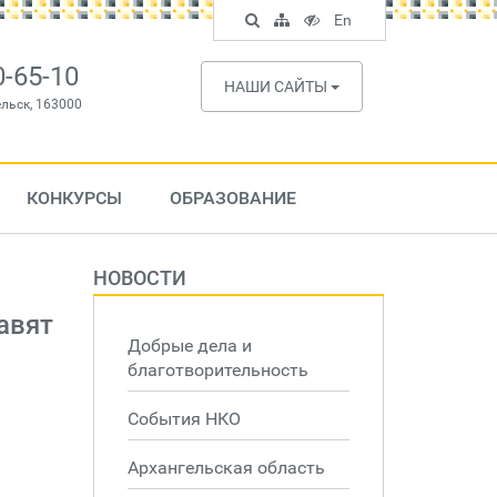
Поиск
Карта
Версия
In
En
по
сайта
для
English
сайту
слабовидящих
0-65-10
НАШИ САЙТЫ
ельск, 163000
КОНКУРСЫ
ОБРАЗОВАНИЕ
НОВОСТИ
авят
Добрые дела и
благотворительность
События НКО
Архангельская область