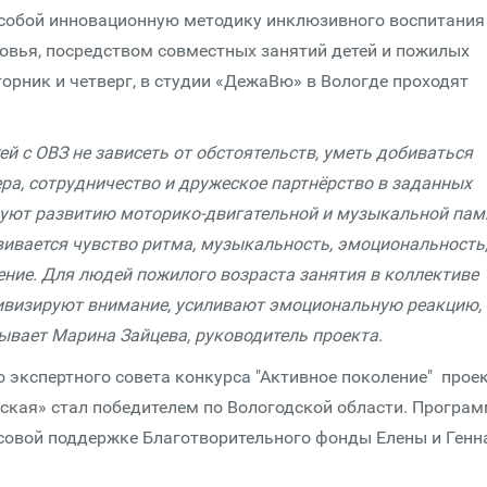
 собой инновационную методику инклюзивного воспитания
овья, посредством совместных занятий детей и пожилых
орник и четверг, в студии «ДежаВю» в Вологде проходят
й с ОВЗ не зависеть от обстоятельств, уметь добиваться
ра, сотрудничество и дружеское партнёрство в заданных
вуют развитию моторико-двигательной и музыкальной пам
вивается чувство ритма, музыкальность, эмоциональность
ние. Для людей пожилого возраста занятия в коллективе
визируют внимание, усиливают эмоциональную реакцию, 
ывает Марина Зайцева, руководитель проекта.
 экспертного совета конкурса "Активное поколение" прое
ская» стал победителем по Вологодской области. Програ
нсовой поддержке Благотворительного фонды Елены и Генн