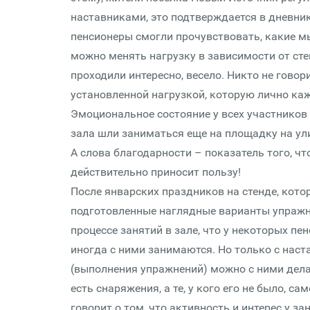
наставниками, это подтверждается в дневник
пенсионеры смогли прочувствовать, какие м
можно менять нагрузку в зависимости от сте
проходили интересно, весело. Никто не гово
установленной нагрузкой, которую лично ка
Эмоциональное состояние у всех участников
зала шли заниматься еще на площадку на ул
А слова благодарности – показатель того, ч
действительно приносит пользу!
После январских праздников на стенде, кот
подготовленные наглядные варианты упражн
процессе занятий в зале, что у некоторых пе
иногда с ними занимаются. Но только с нас
(выполнения упражнений) можно с ними дела
есть снаряжения, а те, у кого его не было, с
говорит о том, что активность и интерес у з