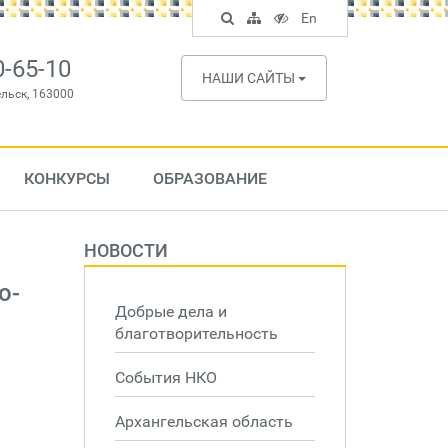
Поиск
Карта
Версия
In
En
по
сайта
для
English
сайту
слабовидящих
0-65-10
НАШИ САЙТЫ
ельск, 163000
КОНКУРСЫ
ОБРАЗОВАНИЕ
НОВОСТИ
о-
Добрые дела и
благотворительность
События НКО
Архангельская область