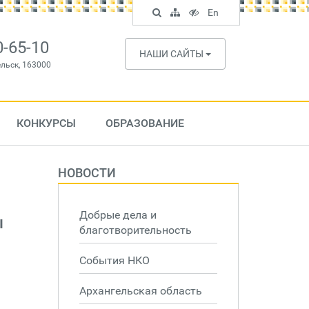
Поиск
Карта
Версия
In
En
по
сайта
для
English
сайту
слабовидящих
0-65-10
НАШИ САЙТЫ
ельск, 163000
КОНКУРСЫ
ОБРАЗОВАНИЕ
НОВОСТИ
Добрые дела и
ы
благотворительность
События НКО
Архангельская область