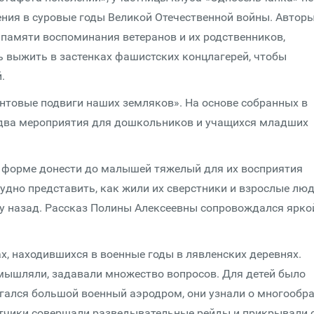
ения в суровые годы Великой Отечественной войны. Автор
 памяти воспоминания ветеранов и их родственников,
ь выжить в застенках фашистских концлагерей, чтобы
.
нтовые подвиги наших земляков». На основе собранных в
о два мероприятия для дошкольников и учащихся младших
й форме донести до малышей тяжелый для их восприятия
удно представить, как жили их сверстники и взрослые люд
му назад. Рассказ Полины Алексеевны сопровождался ярко
ах, находившихся в военные годы в лявленских деревнях.
мышляли, задавали множество вопросов. Для детей было
агался большой военный аэродром, они узнали о многообр
ётчики совершали разведывательные рейды и прикрывали 