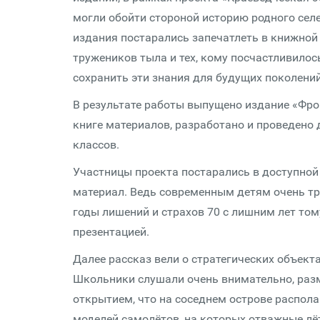
могли обойти стороной историю родного сел
издания постарались запечатлеть в книжной
тружеников тыла и тех, кому посчастливилос
сохранить эти знания для будущих поколений
В результате работы выпущено издание «Фро
книге материалов, разработано и проведен
классов.
Участницы проекта постарались в доступно
материал. Ведь современным детям очень тр
годы лишений и страхов 70 с лишним лет то
презентацией.
Далее рассказ вели о стратегических объект
Школьники слушали очень внимательно, раз
открытием, что на соседнем острове распол
моделей самолётов, на которых отважные л