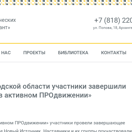
+7 (818) 22
ческих
ант»
ул. Попова, 18, Арханг
 НАС
ПРОЕКТЫ
БИБЛИОТЕКА
КОНТАКТЫ
одской области участники завершили
 в активном ПРОдвижении»
ктивном ПРОдвижении» участники провели завершающее
е Новый Источник. Наставники и их группы поучаствовали