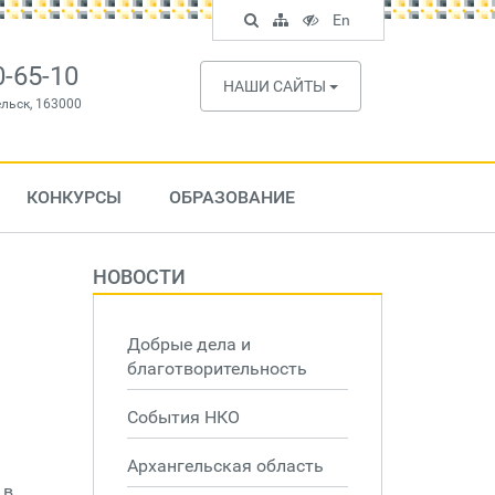
Поиск
Карта
Версия
In
En
по
сайта
для
English
сайту
слабовидящих
0-65-10
НАШИ САЙТЫ
ельск, 163000
КОНКУРСЫ
ОБРАЗОВАНИЕ
НОВОСТИ
Добрые дела и
благотворительность
События НКО
Архангельская область
 в