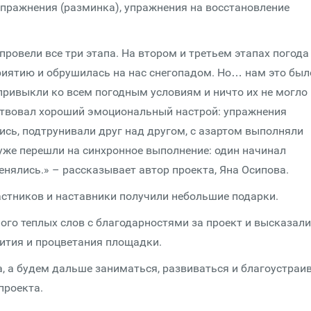
пражнения (разминка), упражнения на восстановление
провели все три этапа. На втором и третьем этапах погода
иятию и обрушилась на нас снегопадом. Но… нам это был
 привыкли ко всем погодным условиям и ничто их не могло
тствовал хороший эмоциональный настрой: упражнения
ись, подтрунивали друг над другом, с азартом выполняли
 уже перешли на синхронное выполнение: один начинал
нялись.» – рассказывает автор проекта, Яна Осипова.
астников и наставники получили небольшие подарки.
ого теплых слов с благодарностями за проект и высказали
вития и процветания площадки.
а, а будем дальше заниматься, развиваться и благоустраи
проекта.