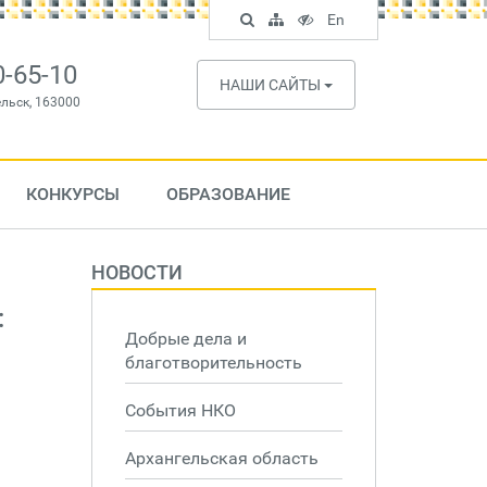
Поиск
Карта
Версия
In
En
по
сайта
для
English
сайту
слабовидящих
0-65-10
НАШИ САЙТЫ
ельск, 163000
КОНКУРСЫ
ОБРАЗОВАНИЕ
НОВОСТИ
:
Добрые дела и
благотворительность
События НКО
Архангельская область