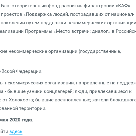
и Благотворительный фонд развития филантропии «КАФ»
проектов «Поддержка людей, пострадавших от национал-
а поколений путем поддержки некоммерческих организаций
еализации Программы «Место встречи: диалог» в Российс
кие некоммерческие организации (государственные,
.
ийской Федерации.
ты некоммерческих организаций, направленные на поддер
а - бывшие узники концлагерей; люди, привлекавшиеся к
 от Холокоста; бывшие военнопленные; жители блокадног
ованной территории.
мая 2020 года
.
айти
здесь